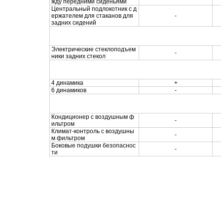
жду передними сиденьями
Центральный подлокотник с д
ержателем для стаканов для
-
задних сидений
Комфорт и легкость управления
Электрические стеклоподъем
-
ники задних стекол
Аудиосистема
4 динамика
+
6 динамиков
-
Оборудование
Кондиционер с воздушным ф
-
ильтром
Климат-контроль с воздушны
-
м фильтром
Боковые подушки безопаснос
-
ти