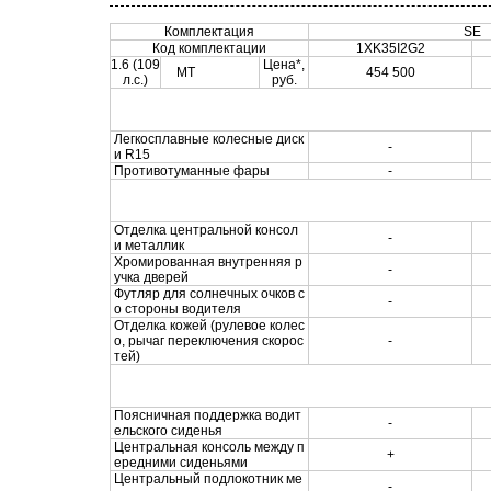
Комплектация
SE
Код комплектации
1XK35I2G2
1.6 (109
Цена*,
МТ
454 500
л.с.)
руб.
Внешнее оборудование
Легкосплавные колесные диск
-
и R15
Противотуманные фары
-
Внутреннее оборудование
Отделка центральной консол
-
и металлик
Хромированная внутренняя р
-
учка дверей
Футляр для солнечных очков с
-
о стороны водителя
Отделка кожей (рулевое колес
о, рычаг переключения скорос
-
тей)
Сиденья
Поясничная поддержка водит
-
ельского сиденья
Центральная консоль между п
+
ередними сиденьями
Центральный подлокотник ме
-