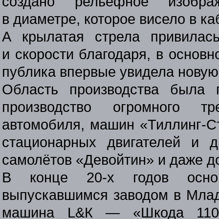
создано рельефное изобра
в диаметре, которое висело в к
А крылатая стрела привилас
и скорости благодаря, в основ
публика впервые увидела новую 
Область производства была 
производство огромного тре
автомобиля, машин «Тиллинг-С
стационарных двигателей и д
самолётов «Девойтин» и даже д
В конце
20-х
годов основ
выпускавшимся заводом в Млад
машина L&К — «Шкода 110»