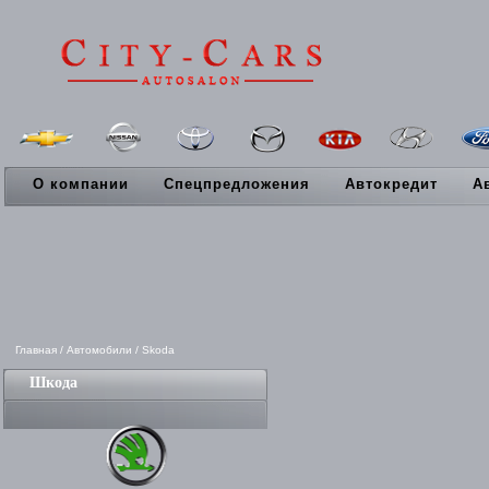
О компании
Спецпредложения
Автокредит
А
Главная
/
Автомобили
/
Skoda
Шкода