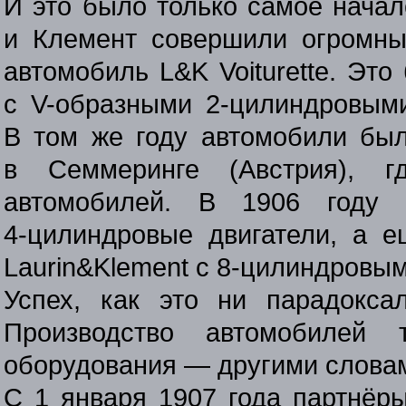
И это было только самое начало
и Клемент совершили огромны
автомобиль L&K Voiturette. Эт
с
V-образными
2-цилиндровым
В том же году автомобили был
в Семмеринге (Австрия), 
автомобилей. В 1906 году 
4-цилиндровые
двигатели, а е
Laurin&Klement с
8-цилиндровы
Успех, как это ни парадокса
Производство автомобилей 
оборудования — другими словам
С 1 января 1907 года партнёр