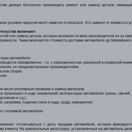
тва дилера бесплатно производить ремонт или замену детали, имеющей
нах условия гарантии могут заметно отличаться. Это зависит от климата и у
ательства включают:
стей или замену детали, которые возникли по вине производителя из-за зав
правности. Также включается стоимость доставки автомобиля до ближайшего
тации автомобиля;
зводится своевременно - т.е. с периодичностью, указанной в сервисной книжк
менения, не предусмотренные производителем;
а или сборки;
алли.
ом числе регулярные проверки и замену фильтров;
ых произошел в ходе нормальной эксплуатации автомобиля (шины, свечей, 
епления и т.д.);
, например, падение снега и льда, града, наводнения;
е с поломкой автомобиля.
начинает отсчитываться с даты продажи автомобиля, которая фиксирует
му клиенту. На оригинальные аксессуары, установленные на автомобиль диле