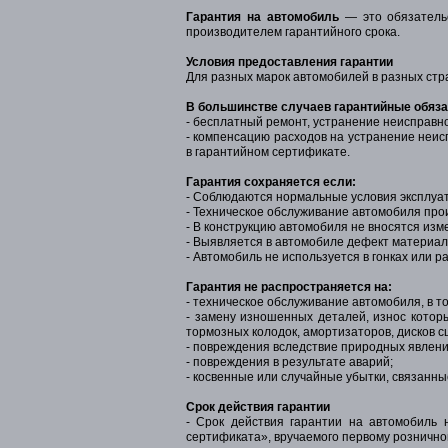
Гарантия на автомобиль
— это обязательс
производителем гарантийного срока.
Условия предоставления гарантии
Для разных марок автомобилей в разных стра
В большинстве случаев гарантийные обяз
- бесплатный ремонт, устранение неисправно
- компенсацию расходов на устранение неис
в гарантийном сертификате.
Гарантия сохраняется если:
- Соблюдаются нормальные условия эксплуа
- Техническое обслуживание автомобиля прои
- В конструкцию автомобиля не вносятся из
- Выявляется в автомобиле дефект материал
- Автомобиль не используется в гонках или р
Гарантия не распространяется на:
- техническое обслуживание автомобиля, в т
- замену изношенных деталей, износ котор
тормозных колодок, амортизаторов, дисков сц
- повреждения вследствие природных явлений
- повреждения в результате аварий;
- косвенные или случайные убытки, связанны
Срок действия гарантии
- Срок действия гарантии на автомобиль 
сертификата», вручаемого первому рознично