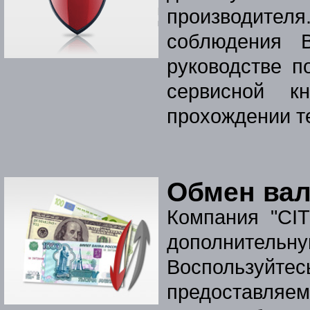
производител
соблюдения 
руководстве п
сервисной к
прохождении т
Обмен ва
Компания "CI
дополнитель
Воспользу
предоставля