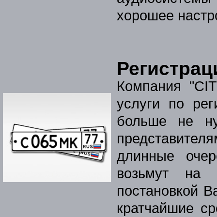
хорошее настр
Регистрац
Компания "CI
услуги по ре
больше не н
представите
длинные очер
возьмут на 
постановкой В
кратчайшие с