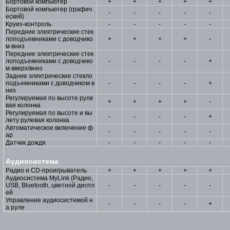
Бортовой компьютер
+
+
+
+
+
Бортовой компьютер (графич
-
-
-
-
-
еский)
Круиз-контроль
-
-
-
-
-
Передние электрические стек
лоподъемниками с доводчико
+
+
+
+
-
м вниз
Передние электрические стек
лоподъемниками с доводчико
-
-
-
-
+
м вверх/вниз
Задние электрические стекло
подъемниками с доводчиком в
-
-
-
-
+
низ
Регулируемая по высоте руле
+
+
+
+
-
вая колонка
Регулируемая по высоте и вы
-
-
-
-
+
лету рулевая колонка
Автоматическое включение ф
-
-
-
-
-
ар
Датчик дождя
-
-
-
-
-
Аудиосистема
Радио и CD-проигрыватель
+
+
+
+
+
Аудиосистема MyLink (Радио,
USB, Bluetooth, цветной диспл
-
-
-
-
-
ей
Управление аудиосистемой н
-
-
-
-
+
а руле