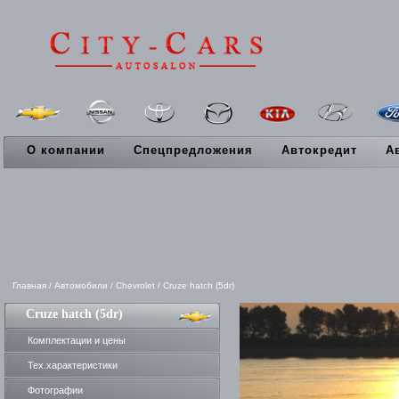
О компании
Спецпредложения
Автокредит
А
Главная
/
Автомобили
/
Chevrolet
/
Cruze hatch (5dr)
Cruze hatch (5dr)
Комплектации и цены
Тех.характеристики
Фотографии