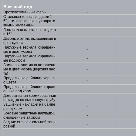
Внешний вид
Противотуманные фары
-
Стальные колесные диски 1
6", стилизованные с декорати
-
вными колпаками
Легкосплавные колесные диск
-
и 16"
Дверные ручки, окрашенные в
-
цвет кузова
Наружные зеркала, окрашенн
-
ые в цвет кузова
Наружные зеркала, окрашенн
-
ые под хром
Бамперы, частично окрашенн
ые в цвет кузова (верхняя час
-
ть)
Продольные рейлинги черног
-
о цвета
Продольные рейлинги, окраш
-
енные под хром
Декоративная хромированная
-
накладка на выхлопную трубу
Защитные накладки на бампе
-
р под хром
Боковые защитные накладки,
-
окрашенные за хром
Задние стекла с сильной тони
-
ровкой