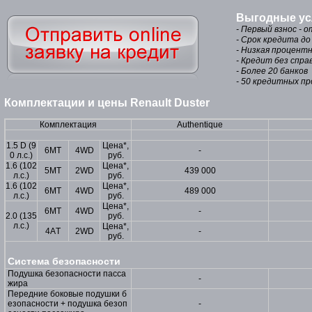
Выгодные ус
- Первый взнос - 
- Срок кредита до
- Низкая процентн
- Кредит без спра
- Более 20 банков
- 50 кредитных п
Комплектации и цены Renault Duster
Комплектация
Authentique
1.5 D (9
Цена*,
6МТ
4WD
-
0 л.с.)
руб.
1.6 (102
Цена*,
5МТ
2WD
439 000
л.с.)
руб.
1.6 (102
Цена*,
6МT
4WD
489 000
л.с.)
руб.
Цена*,
6MT
4WD
-
2.0 (135
руб.
л.с.)
Цена*,
4АT
2WD
-
руб.
Система безопасности
Подушка безопасности пасса
-
жира
Передние боковые подушки б
езопасности + подушка безоп
-