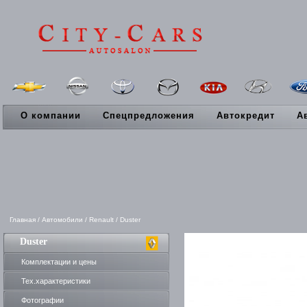
О компании
Спецпредложения
Автокредит
А
Главная
/
Автомобили
/
Renault
/
Duster
Duster
Комплектации и цены
Тех.характеристики
Фотографии