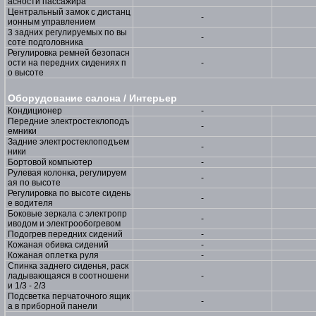
асности пассажира
Центральный замок с дистанц
-
ионным управлением
3 задних регулируемых по вы
-
соте подголовника
Регулировка ремней безопасн
ости на передних сидениях п
-
о высоте
Оборудование салона / Интерьер
Кондиционер
-
Передние электростеклоподъ
-
емники
Задние электростеклоподъем
-
ники
Бортовой компьютер
-
Рулевая колонка, регулируем
-
ая по высоте
Регулировка по высоте сидень
-
е водителя
Боковые зеркала с электропр
-
иводом и электрообогревом
Подогрев передних сидений
-
Кожаная обивка сидений
-
Кожаная оплетка руля
-
Спинка заднего сиденья, раск
ладывающаяся в соотношени
-
и 1/3 - 2/3
Подсветка перчаточного ящик
-
а в приборной панели