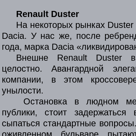
Renault Duster
На некоторых рынках
Duster
Dacia
. У нас же, после ребрен
года, марка
Dacia
«ликвидирова
Внешне
Renault
Duster
вы
целостно. Авангардной элега
компании, в этом кроссовер
унылости.
Остановка в людном ме
публики, стоит задержаться
сыпаться стандартные вопросы
оживленном бульваре пытаю