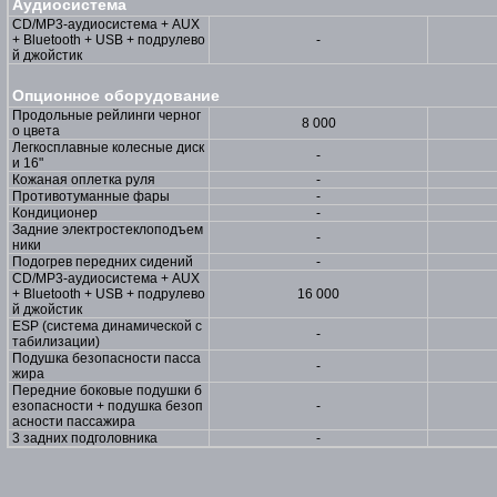
Аудиосистема
CD/MP3-аудиосистема + AUX
+ Bluetooth + USB + подрулево
-
й джойстик
Опционное оборудование
Продольные рейлинги черног
8 000
о цвета
Легкосплавные колесные диск
-
и 16"
Кожаная оплетка руля
-
Противотуманные фары
-
Кондиционер
-
Задние электростеклоподъем
-
ники
Подогрев передних сидений
-
CD/MP3-аудиосистема + AUX
+ Bluetooth + USB + подрулево
16 000
й джойстик
ESP (система динамической с
-
табилизации)
Подушка безопасности пасса
-
жира
Передние боковые подушки б
езопасности + подушка безоп
-
асности пассажира
3 задних подголовника
-