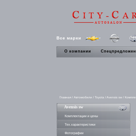
Все марки
О компании
Спецпредложен
Главная
/
Автомобили
/
Toyota
/
Avensis sw
/
Компле
Avensis sw
Комплектации и цены
Тех.характеристики
Фотографии