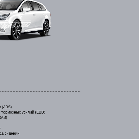
в (ABS)
 тормозных усилий (EBD)
BAS)
)
яда сидений