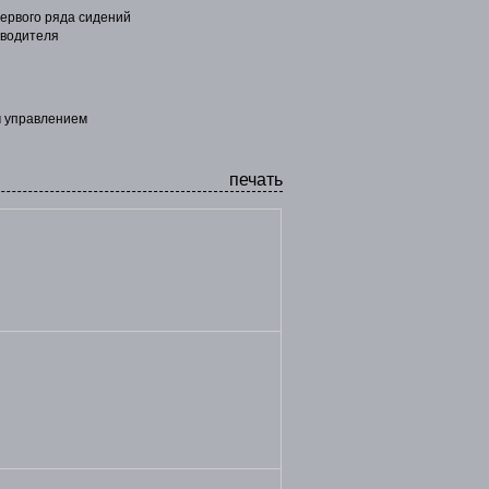
первого ряда сидений
 водителя
м управлением
печать