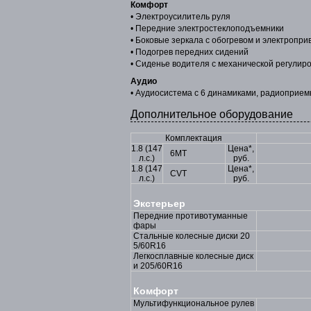
Комфорт
• Электроусилитель руля
• Передние электростеклоподъемники
• Боковые зеркала с обогревом и электропр
• Подогрев передних сидений
• Сиденье водителя с механической регулиро
Аудио
• Аудиосистема с 6 динамиками, радиоприе
Дополнительное оборудование
Комплектация
1.8 (147
Цена*,
6МТ
л.с.)
руб.
1.8 (147
Цена*,
CVT
л.с.)
руб.
Экстерьер
Передние противотуманные
фары
Стальные колесные диски 20
5/60R16
Легкосплавные колесные диск
и 205/60R16
Комфорт
Мультифункциональное рулев