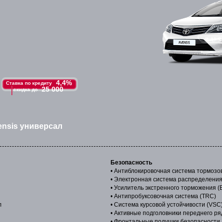
4,4%
Ставка по кредиту
25 000
скидка до
ensis универсал
Безопасность
• Антиблокировочная система тормозо
• Электронная система распределения
• Усилитель экстренного торможения (
• Антипробуксовочная система (TRC)
л
• Система курсовой устойчивости (VSC
• Активные подголовники переднего р
• Фронтальные подушки безопасности