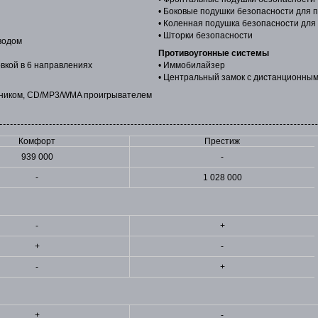
• Боковые подушки безопасности для 
• Коленная подушка безопасности для
• Шторки безопасности
иводом
Противоугонные системы
вкой в 6 направлениях
• Иммобилайзер
• Центральный замок с дистанционны
мником, CD/MP3/WMA проигрывателем
Комфорт
Престиж
939 000
-
-
1 028 000
-
+
+
-
-
+
+
-