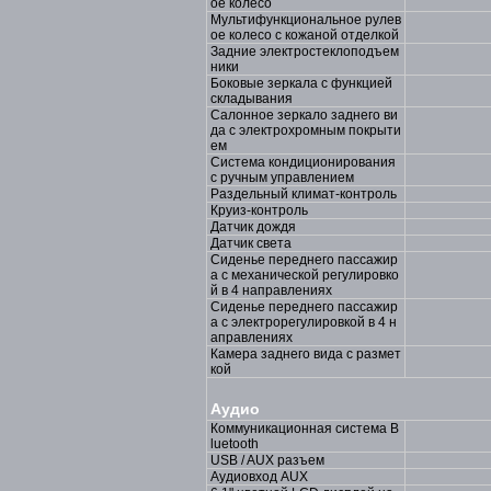
ое колесо
Мультифункциональное рулев
ое колесо с кожаной отделкой
Задние электростеклоподъем
ники
Боковые зеркала с функцией
складывания
Салонное зеркало заднего ви
да с электрохромным покрыти
ем
Система кондиционирования
с ручным управлением
Раздельный климат-контроль
Круиз-контроль
Датчик дождя
Датчик света
Сиденье переднего пассажир
а с механической регулировко
й в 4 направлениях
Сиденье переднего пассажир
а с электрорегулировкой в 4 н
аправлениях
Камера заднего вида с размет
кой
Аудио
Коммуникационная система B
luetooth
USB / AUX разъем
Aудиовход AUX