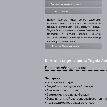
Варианты цветов кузова
Купить в кредит
Новый Avensis стал более удобным,
включил самые передовые технологии и
меньше загрязняет окружающую среду.
Toyota Avensis - одна из самых безопасных
моделей в своем классе. Многие
соотечественники уже сделали свой выбор
в пользу этой машины.
История Toyota Avensis
Комплектация и цены Toyota Av
Базовое оборудование
Экстерьер
• Галогеновые фары
• Задний противотуманный фонарь
• Дневные ходовые огни
• Светодиодные задние фонари
• Дополнительный светодиодный стоп-сигна
• Полноразмерное запасное колесо