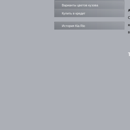
Варианты цветов кузова
А
Купить в кредит
С
к
История Kia Rio
в