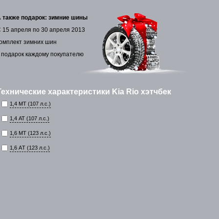
 также подарок: зимние шины
 15 апреля по 30 апреля 2013
омплект зимних шин
 подарок каждому покупателю
Технические характеристики Kia Rio хэтчбек
1,4 MT (107 л.с.)
1,4 АТ (107 л.с.)
1,6 MT (123 л.с.)
1,6 АT (123 л.с.)