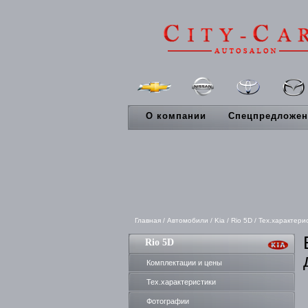
О компании
Спецпредложен
Главная
/
Автомобили
/
Kia
/
Rio 5D
/
Тех.характери
Rio 5D
Комплектации и цены
Тех.характеристики
Фотографии