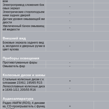
вом
Электропривод сложения бок
-
овых зеркал
Электрические стеклоподъем
-
ники задних дверей
Датчик уровня омывающей жи
-
дкости
Увеличенный бачок омывающ
-
ей жидкости
Внешний вид
Боковые зеркала заднего вид
а, молдинги и дверные ручки в
-
цвет кузова
Приборы освещения
Противотуманные фары
-
Омыватель фар
-
Колесные диски и шины
Стальные колесные диски с к
+
олпаками 15X6J, 195/65 R15
Легкосплавные колесные диск
-
и 16X6-1/2J, 205/55 R16
Аудиоаппаратура
Радио AM/FM (RDS), 4 динами
ка, CD-проигрыватель с функц
+