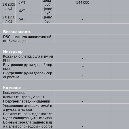
Цена*,
5МТ
544 000
1.6 (105
руб.
л.с.)
Цена*,
4АТ
-
руб.
2.0 (150
Цена*,
5AT
-
л.с.)
руб.
Безопасность
DSC - система динамической
-
стабилизации
Интерьер
Кожаная оплетка руля и ручки
-
КПП
Внутренние ручки дверей чер
+
ные
Внутренние ручки дверей сер
-
ебристые
Комфорт
Кондиционер
-
Климат контроль, 2 зоны
-
Подогрев передних сидений
-
Управление аудиосистемой н
-
а рулевом колесе
Верхняя консоль с держателе
-
м для солнцезащитных очков
Боковые зеркала заднего вид
а с электроприводом и обогре
-