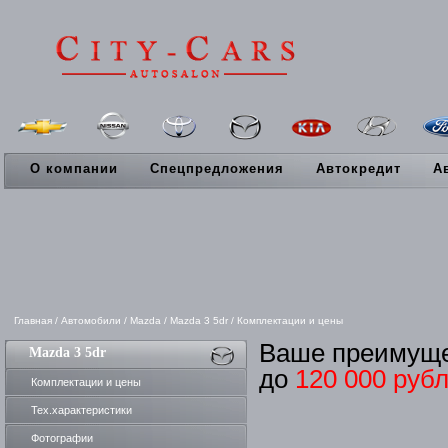
О компании
Спецпредложения
Автокредит
А
Главная
/
Автомобили
/
Mazda
/
Mazda 3 5dr
/
Комплектации и цены
Ваше преимущ
Mazda 3 5dr
до
120 000 руб
Комплектации и цены
Тех.характеристики
Фотографии