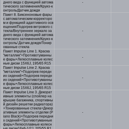
днего вида с функцией автома
-
тического затемнения/Круиз-к
онтроль/Датчик дождя
Пакет 8. Биксеноновые фары
с автоматическим корректоро
м и функцией адаптивного осв
ещения/Подогрев ветрового с
текла/Внутреннее зеркало за
-
днего вида с функцией автома
тического затемнения/Круиз-к
онтроль/ Датчик дождя/Тонир
ованные стекла
Пакет Impulse Line 1. Краска
"металлик"+Противотуманны
-
е фары+Легкосплавные колес
ные диски 15X6J, 195/65 R15
Пакет Impulse Line 2. Краска
"металлик"+Подогрев передн
их сидений+Подогрев передн
-
их сидений+Противотуманны
е фары+Легкосплавные колес
ные диски 15X6J, 195/65 R15
Пакет Impulse Line 3. Декорат
ивные элементы (спойлер на
крышке багажника, спортивны
й дизайн решетки радиатора)
+Тонированные стекла+Декор
ативные элементы отделки (P
-
iano Black)+Подогрев передни
х сидений+Противотуманные
фары+Легкосплавные колесн
ые диски16х6-1/2J, 205/55 R1