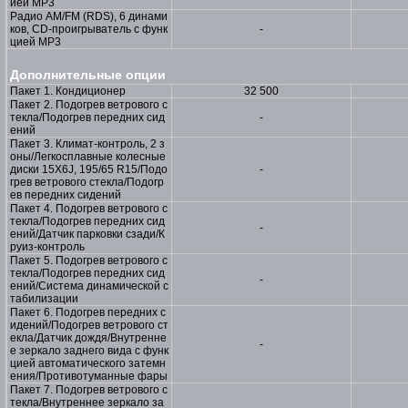
ией MP3
Радио AM/FM (RDS), 6 динами
ков, CD-проигрыватель с функ
-
цией MP3
Дополнительные опции
Пакет 1. Кондиционер
32 500
Пакет 2. Подогрев ветрового с
текла/Подогрев передних сид
-
ений
Пакет 3. Климат-контроль, 2 з
оны/Легкосплавные колесные
диски 15X6J, 195/65 R15/Подо
-
грев ветрового стекла/Подогр
ев передних сидений
Пакет 4. Подогрев ветрового с
текла/Подогрев передних сид
-
ений/Датчик парковки сзади/К
руиз-контроль
Пакет 5. Подогрев ветрового с
текла/Подогрев передних сид
-
ений/Система динамической с
табилизации
Пакет 6. Подогрев передних с
идений/Подогрев ветрового ст
екла/Датчик дождя/Внутренне
-
е зеркало заднего вида с функ
цией автоматического затемн
ения/Противотуманные фары
Пакет 7. Подогрев ветрового с
текла/Внутреннее зеркало за