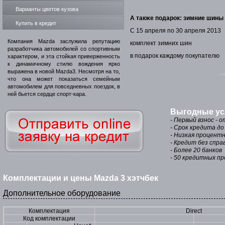
Варианты цветов кузова
А также подарок: зимние шины
Купить в кредит
С 15 апреля по 30 апреля 2013
Компания Mazda заслужила репутацию
комплект зимних шин
разработчика автомобилей со спортивным
в подарок каждому покупателю
характером, и эта стойкая приверженность
к динамичному стилю вождения ярко
выражена в новой Mazda3. Несмотря на то,
что она может показаться семейным
автомобилем для повседневных поездок, в
ней бьется сердце спорт-кара.
Выгодные ус
- Первый взнос - 
- Срок кредита до
- Низкая процентн
- Кредит без спра
- Более 20 банков
- 50 кредитных п
Комплектации и цены Mazda 3 хэтчбек
Дополнительное оборудование
Комплектация
Direct
Код комплектации