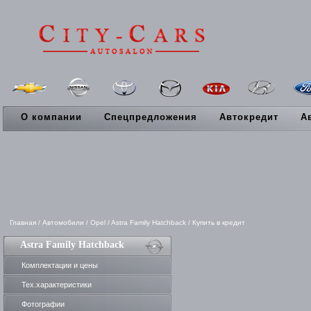
О компании
Спецпредложения
Автокредит
А
Главная
/
Автомобили
/
Opel
/
Astra Family Hatchback
/
Купить в кредит
Astra Family Hatchback
Комплектации и цены
Тех.характеристики
Фотографии