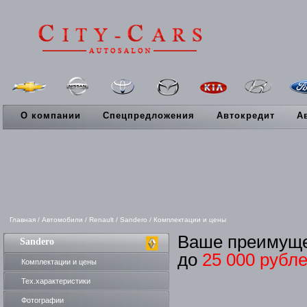
О компании
Спецпредложения
Автокредит
А
Главная
/
Автомобили
/
Renault
/
Sandero
/
Комплектации и цены
Ваше преимущ
Sandero
до
25 000 рубл
Комплектации и цены
Тех.характеристики
Фотографии