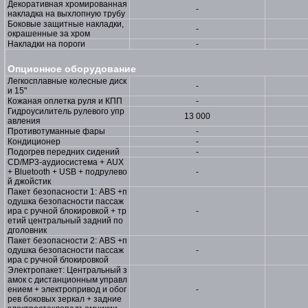
Декоративная хромированная
-
накладка на выхлопную трубу
Боковые защитные накладки,
-
окрашенные за хром
Накладки на пороги
-
Опционное оборудование
Легкосплавные колесные диск
-
и 15"
Кожаная оплетка руля и КПП
-
Гидроусилитель рулевого упр
13 000
авления
Противотуманные фары
-
Кондиционер
-
Подогрев передних сидений
-
CD/MP3-аудиосистема + AUX
+ Bluetooth + USB + подрулево
-
й джойстик
Пакет безопасности 1: ABS +п
одушка безопасности пассаж
ира с ручной блокировкой + тр
-
етий центральный задний по
дголовник
Пакет безопасности 2: ABS +п
одушка безопасности пассаж
-
ира с ручной блокировкой
Электропакет: Центральный з
амок с дистанционным управл
ением + электропривод и обог
-
рев боковых зеркал + задние