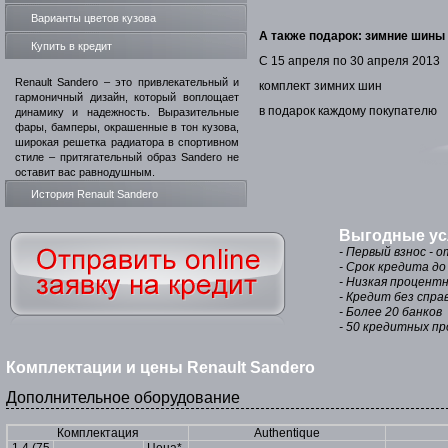
Варианты цветов кузова
А также подарок: зимние шины
Купить в кредит
С 15 апреля по 30 апреля 2013
Renault Sandero – это привлекательный и
комплект зимних шин
гармоничный дизайн, который воплощает
в подарок каждому покупателю
динамику и надежность. Выразительные
фары, бамперы, окрашенные в тон кузова,
широкая решетка радиатора в спортивном
стиле – притягательный образ Sandero не
оставит вас равнодушным.
История Renault Sandero
Выгодные ус
- Первый взнос - 
- Срок кредита до
- Низкая процентн
- Кредит без спра
- Более 20 банков
- 50 кредитных п
Комплектации и цены Renault Sandero
Дополнительное оборудование
Комплектация
Authentique