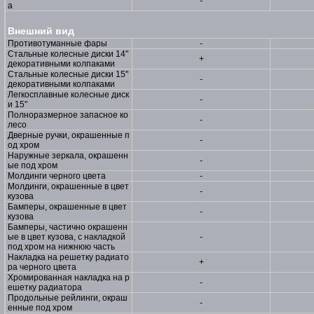
-
а
Внешний вид
Противотуманные фары
-
Стальные колесные диски 14"
+
декоративными колпаками
Стальные колесные диски 15"
-
декоративными колпаками
Легкосплавные колесные диск
-
и 15"
Полноразмерное запасное ко
-
лесо
Дверные ручки, окрашенные п
-
од хром
Наружные зеркала, окрашенн
-
ые под хром
Молдинги черного цвета
-
Молдинги, окрашенные в цвет
-
кузова
Бамперы, окрашенные в цвет
-
кузова
Бамперы, частично окрашенн
ые в цвет кузова, с накладкой
-
под хром на нижнюю часть
Накладка на решетку радиато
+
ра черного цвета
Хромированная накладка на р
-
ешетку радиатора
Продольные рейлинги, окраш
-
енные под хром