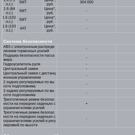
1.4 (75
Цена*,
5МТ
304 000
л.с.)
руб.
1.6 (84
Цена*,
5МТ
-
л.с.)
руб.
1.6 (102
Цена*,
5МТ
-
л.с.)
руб.
1.6 (103
Цена*,
4АТ
-
л.с.)
руб.
Система безопасности
ABS с электронным распреде
-
лением тормозных усилий
Подушка безопасности пасса
-
жира
Гидроусилитель руля
-
Центральный замок
-
Центральный замок с дистанц
-
ионным управлением
2 задних регулируемых по вы
-
соте подголовника
3 задних регулируемых по вы
-
соте подголовника
Трехточечные ремни безопас
ности на передних сиденьях с
+
ограничителями усилий
Трехточечные ремни безопас
ности на передних сиденьях с
-
ограничителями усилий и регу
лировкой по высоте