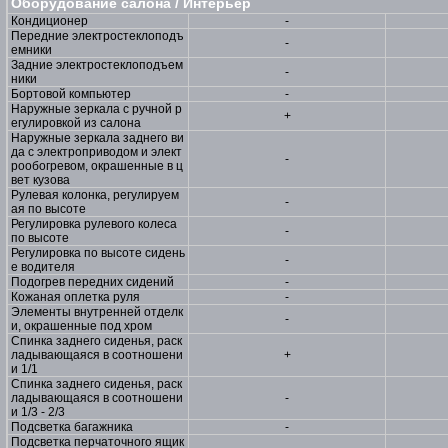
Оборудование салона / Интерьер
Кондиционер
-
Передние электростеклоподъ
-
емники
Задние электростеклоподъем
-
ники
Бортовой компьютер
-
Наружные зеркала с ручной р
+
егулировкой из салона
Наружные зеркала заднего ви
да с электроприводом и элект
-
рообогревом, окрашенные в ц
вет кузова
Рулевая колонка, регулируем
-
ая по высоте
Регулировка рулевого колеса
-
по высоте
Регулировка по высоте сидень
-
е водителя
Подогрев передних сидений
-
Кожаная оплетка руля
-
Элементы внутренней отделк
-
и, окрашенные под хром
Спинка заднего сиденья, раск
ладывающаяся в соотношени
+
и 1/1
Спинка заднего сиденья, раск
ладывающаяся в соотношени
-
и 1/3 - 2/3
Подсветка багажника
-
Подсветка перчаточного ящик