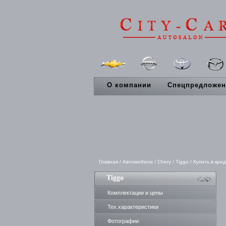
О компании
Спецпредложен
Главная
/
Автомобили
/
Chery
/
Tiggo
/
Купить в кре
Tiggo
Комплектации и цены
Тех.характеристики
Фотографии