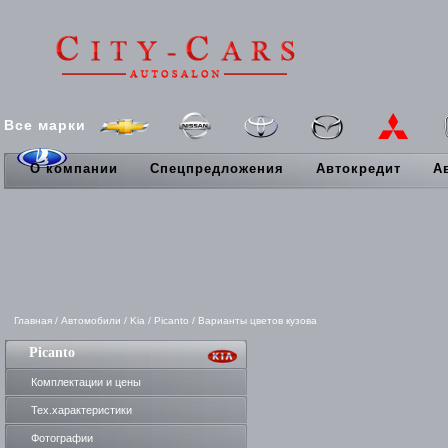
Все марки
О компании
Спецпредложения
Автокредит
А
Главная
/
Автомобили
/
Kia
/
Picanto
/
Варианты цветов кузова
Picanto
Комплектации и цены
Тех.характеристики
Фотографии