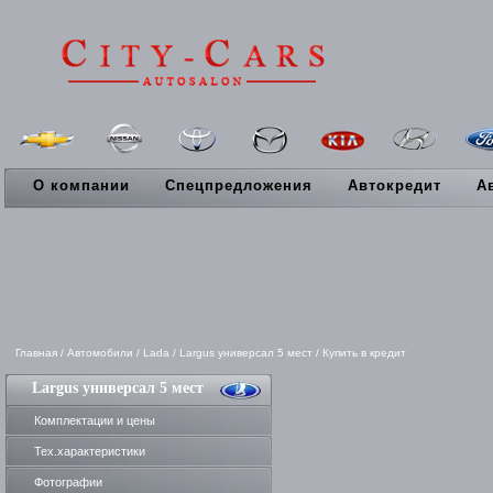
О компании
Спецпредложения
Автокредит
А
Главная
/
Автомобили
/
Lada
/
Largus универсал 5 мест
/
Купить в кредит
Largus универсал 5 мест
Комплектации и цены
Тех.характеристики
Фотографии