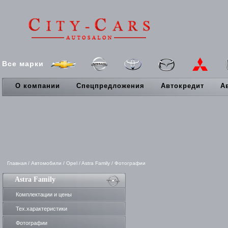
Все марки
О компании
Спецпредложения
Автокредит
А
Главная
/
Автомобили
/
Opel
/
Astra Family
/
Фотографии
Astra Family
Комплектации и цены
Тех.характеристики
Фотографии