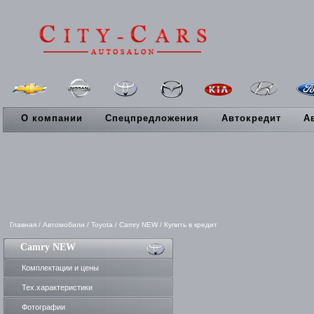
О компании
Спецпредложения
Автокредит
А
Главная
/
Автомобили
/
Toyota
/
Camry NEW
/
Купить в кредит
Camry NEW
Комплектации и цены
Тех.характеристики
Фотографии